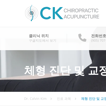
클리닉 위치
전화번
구글지도에서 보기
(905) 707
체형 진단 및 교
Dr. Calvin Kim
진료 과목
체형 진단 및 교