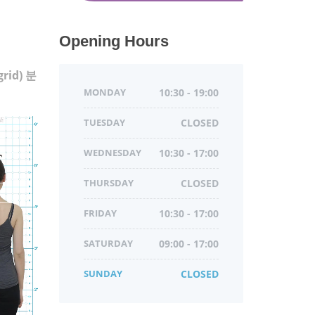
Opening Hours
rid) 분
MONDAY
10:30 - 19:00
TUESDAY
CLOSED
WEDNESDAY
10:30 - 17:00
THURSDAY
CLOSED
FRIDAY
10:30 - 17:00
SATURDAY
09:00 - 17:00
SUNDAY
CLOSED