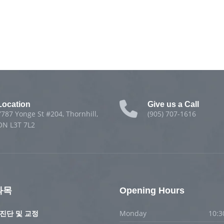
Location
Give us a Call
7787 Yonge St #204, Thornhill,
(905) 707-1616
ON L3T 7L2
과목
Opening Hours
진단 및 교정
Monday
10:3