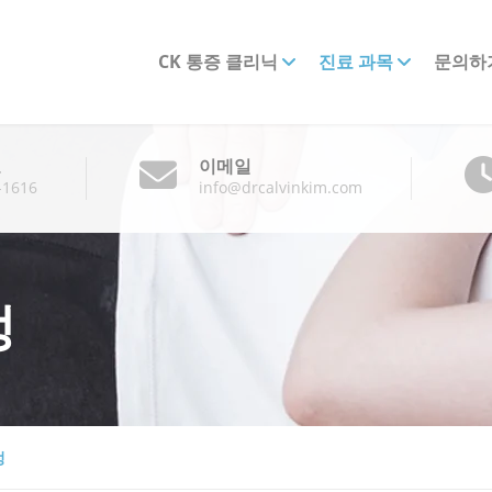
CK 통증 클리닉
진료 과목
문의하
호
이메일
-1616
info@drcalvinkim.com
정
정