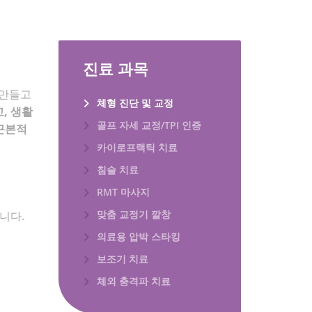
진료 과목
 만들고
체형 진단 및 교정
, 생활
골프 자세 교정/TPI 인증
근본적
카이로프랙틱 치료
침술 치료
RMT 마사지
맞춤 교정기 깔창
니다.
의료용 압박 스타킹
보조기 치료
체외 충격파 치료