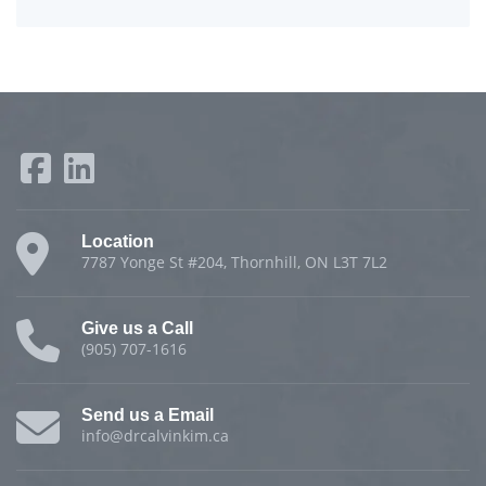
Location
7787 Yonge St #204, Thornhill, ON L3T 7L2
Give us a Call
(905) 707-1616
Send us a Email
info@drcalvinkim.ca