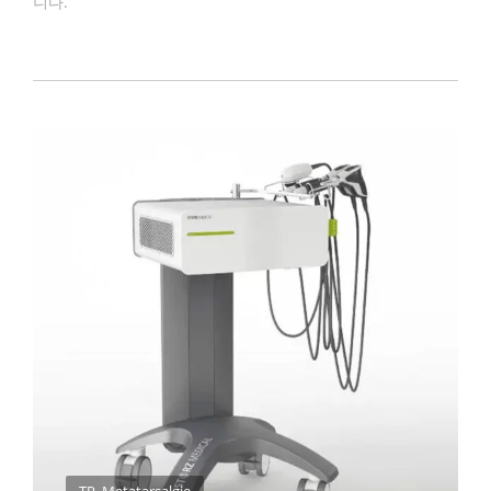
니다.
TP_Metatarsalgie