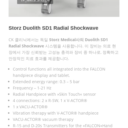
Storz Duolith SD1 Radial
Shockwave
CK 클리닉에서는 독일
Storz Medical사의 Duolith SD1
Radial Shockwave
시스템을 사용합니다. 이 장비는 의료 현
장에서 가장 신뢰받는 고성능 충격파 장비 중 하나로, 정확하고
안정적인 치료 효과를 제공합니다.
Control functions all integrated into the FALCON
handpiece display and tablet.
Extended energy range: 0.3 – 5 bar
Frequency – 1-21 Hz
Radial Handpiece with »Skin Touch« sensor
4 connections: 2 x R-SW, 1 x V-ACTOR®
1 x VACU-ACTOR®
Vibration therapy with V-ACTOR® handpiece
VACU-ACTOR® vacuum therapy
R-15 and D-20s Transmitters for the »FALCON«Hand