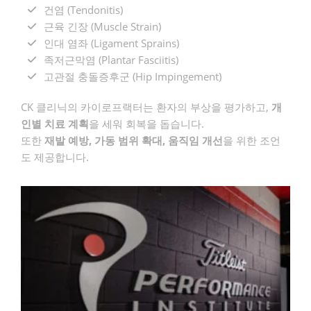
건염 (Tendonitis)
근육 긴장 (Muscle Strain)
인대 염좌 (Ligament Sprains)
족저근막염 (Plantar Fasciitis)
고관절 충돌증후군 (Hip Impingement)
CK 클리닉의 카이로프랙터는 환자의 부상을 평가하고,
개
인별 치료 계획
을 세워 회복을 돕습니다.
또한
재발 예방, 가동 범위 확대, 움직임 개선
을 위한 조언
도 제공합니다.