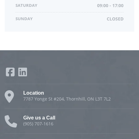
SATURDAY
09:00 - 17:00
SUNDAY
CLOSED
Location
7787 Yonge St #204, Thornhill, ON L3T 7L2
Give us a Call
(905) 707-1616